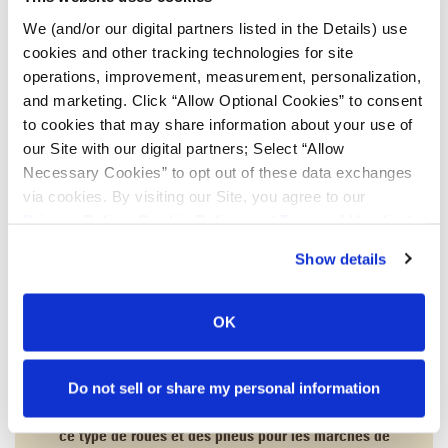
We (and/or our digital partners listed in the Details) use
cookies and other tracking technologies for site
operations, improvement, measurement, personalization,
and marketing. Click “Allow Optional Cookies” to consent
to cookies that may share information about your use of
our Site with our digital partners; Select “Allow
Necessary Cookies” to opt out of these data exchanges
via cookies. By visiting our Site, you agree to our
Privacy Policy
,
Cookie Policy
, and
Terms of Use
(incl.
arbitration).
Show details
Les ensembles Low Sidewall (LSW) présentent un
diamètre de jante plus grand et un flanc de pneu plus petit
OK
que les ensembles de pneus et roues classiques. La
technologie LSW aide à éliminer les problèmes auxquels
les agriculteurs sont confrontés, notamment le
Do not sell or share my personal information
rebondissement et le tassement du sol. Titan est la seule
entreprise capable de concevoir, de tester et de produire
ce type de roues et des pneus pour les marchés de