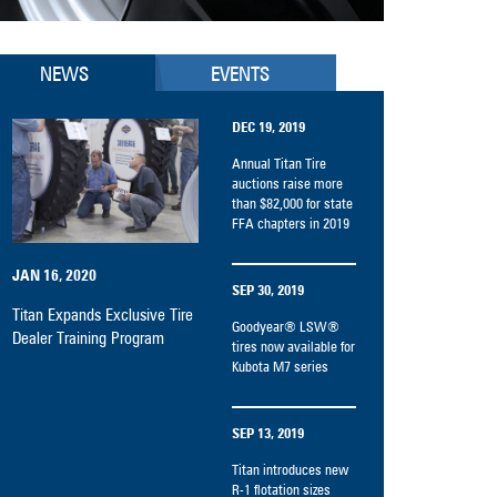
devices
users
can
use
NEWS
EVENTS
touch
and
DEC 19, 2019
swipe
gestures.
Annual Titan Tire
auctions raise more
than $82,000 for state
FFA chapters in 2019
JAN 16, 2020
SEP 30, 2019
Titan Expands Exclusive Tire
Goodyear® LSW®
Dealer Training Program
tires now available for
Kubota M7 series
SEP 13, 2019
Titan introduces new
R-1 flotation sizes