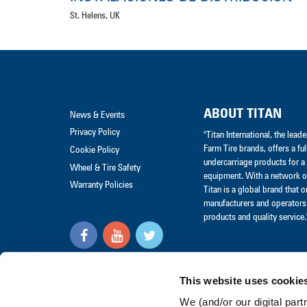
St. Helens, UK
ABOUT TITAN
News & Events
Privacy Policy
"Titan International, the lea
Farm Tire brands, offers a ful
Cookie Policy
undercarriage products for a 
Wheel & Tire Safety
equipment. With a network of
Warranty Policies
Titan is a global brand that 
manufacturers and operators 
products and quality service.
Visit our Social Media Hub
This website uses cookie
"© Titan International, Inc.
2017"
We (and/or our digital part