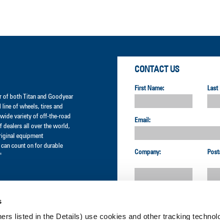
CONTACT US
First Name:
Last
der of both Titan and Goodyear
l line of wheels, tires and
wide variety of off-the-road
Email:
 dealers all over the world,
original equipment
can count on for durable
Company:
Post
"
Country:
s
ners listed in the Details) use cookies and other tracking technolo