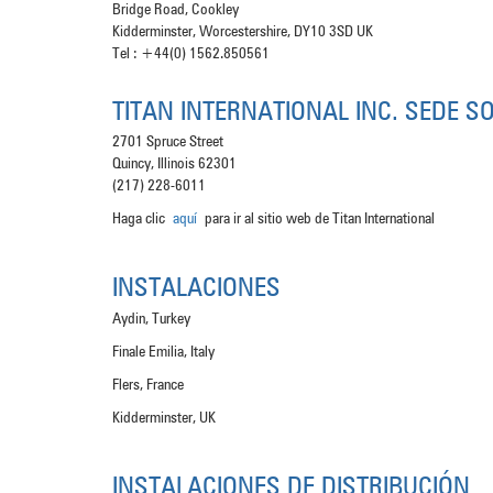
Bridge Road, Cookley
Kidderminster, Worcestershire, DY10 3SD UK
Tel : +44(0) 1562.850561
TITAN INTERNATIONAL INC. SEDE S
2701 Spruce Street
Quincy, Illinois 62301
(217) 228-6011
Haga clic
aquí
para ir al sitio web de Titan International
INSTALACIONES
Aydin, Turkey
Finale Emilia, Italy
Flers, France
Kidderminster, UK
INSTALACIONES DE DISTRIBUCIÓN