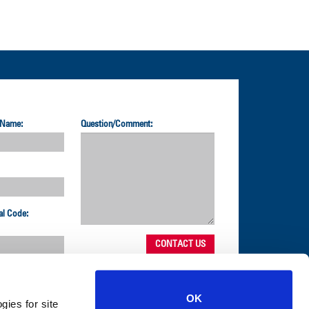
 Name:
Question/Comment:
al Code:
OK
gies for site