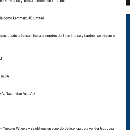
eo Sirmac Italy, convirtiéndose en Titan Italia
cida como Lemmerz UK Limited
que, desde entonces, toma el nombre de Titan France y también se adquiere
IM
tsa SA
SA. Nace Titan Asia A.S.
n – Yiuxang Wheels y se obtiene un acuerdo de licencia para vender Goodyear