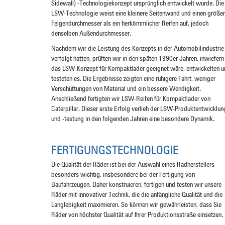
Sidewall) -Technologiekonzept ursprünglich entwickelt wurde. Die
LSW-Technologie weist eine kleinere Seitenwand und einen größe
Felgendurchmesser als ein herkömmlicher Reifen auf, jedoch
denselben Außendurchmesser.
Nachdem wir die Leistung des Konzepts in der Automobilindustrie
verfolgt hatten, prüften wir in den späten 1990er Jahren, inwiefern
das LSW-Konzept für Kompaktlader geeignet wäre, entwickelten u
testeten es. Die Ergebnisse zeigten eine ruhigere Fahrt, weniger
Verschüttungen von Material und ein bessere Wendigkeit.
Anschließend fertigten wir LSW-Reifen für Kompaktlader von
Caterpillar. Dieser erste Erfolg verlieh der LSW-Produktentwicklun
und -testung in den folgenden Jahren eine besondere Dynamik.
FERTIGUNGSTECHNOLOGIE
Die Qualität der Räder ist bei der Auswahl eines Radherstellers
besonders wichtig, insbesondere bei der Fertigung von
Baufahrzeugen. Daher konstruieren, fertigen und testen wir unsere
Räder mit innovativer Technik, die die anfängliche Qualität und die
Langlebigkeit maximieren. So können wir gewährleisten, dass Sie
Räder von höchster Qualität auf Ihrer Produktionsstraße einsetzen.