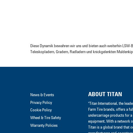
Diese Dynamik bewahren wir uns und bieten auch weiterhin LSW-B
Teleskopladern, Gradern, Radladern und knickgelenkten Muldenki
ABOUT TITAN
News & Events
Privacy Policy
"Titan International, the lea
Farm Tire brands, offers a ful
Cookie Policy
undercarriage products for a 
Wheel & Tire Safety
equipment. With a network of
Warranty Policies
Titan is a global brand that 