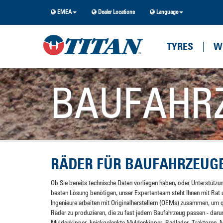
EMEA
Dealer Locations
Language
TYRES
W
BAUFAHR
RÄDER FÜR BAUFAHRZEUG
Ob Sie bereits technische Daten vorliegen haben, oder Unterstützu
besten Lösung benötigen, unser Expertenteam steht Ihnen mit Rat u
Ingenieure arbeiten mit Originalherstellern (OEMs) zusammen, um q
Räder zu produzieren, die zu fast jedem Baufahrzeug passen - darun