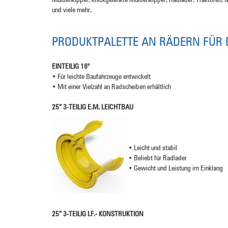
Muldenkipper, knickgelenkte Muldenkipper, Radlader, Traktoren, 
und viele mehr.
PRODUKTPALETTE AN RÄDERN FÜR 
EINTEILIG
18"
•
Für leichte Baufahrzeuge entwickelt
•
Mit einer Vielzahl an Radscheiben erhältlich
25”
3-TEILIG E.M. LEICHTBAU
•
Leicht und stabil
•
Beliebt für Radlader
•
Gewicht und Leistung im Einklang
25”
3-TEILIG I.F.- KONSTRUKTION