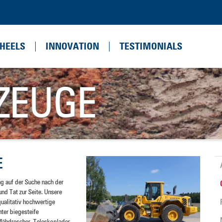
HEELS
INNOVATION
TESTIMONIALS
ZEUGE
E
ng auf der Suche nach der
nd Tat zur Seite. Unsere
ualitativ hochwertige
ter biegesteife