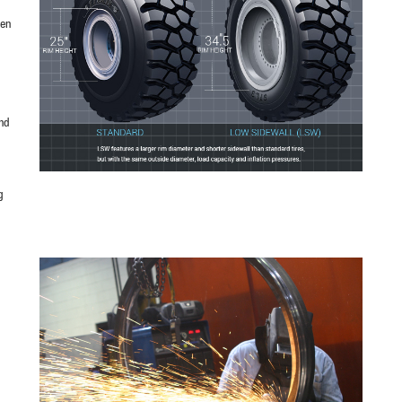
ren
nd
g