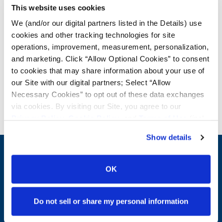
optimisent la qualité initiale et la durabilité à long terme. Ainsi, nous pouvons
This website uses cookies
vous aider à utiliser les roues de la meilleure qualité pour vos véhicules
We (and/or our digital partners listed in the Details) use
forestiers.
cookies and other tracking technologies for site
operations, improvement, measurement, personalization,
and marketing. Click “Allow Optional Cookies” to consent
AGRICULTURE
to cookies that may share information about your use of
CONSTRUCTION
our Site with our digital partners; Select “Allow
Necessary Cookies” to opt out of these data exchanges
FORESTRY
via cookies. By visiting our Site, you agree to our
Privacy Policy
,
Cookie Policy
, and
Terms of Use
(incl.
MINING
arbitration).
Show details
CONTACT US
OK
First Name:
Question/Comment:
Do not sell or share my personal information
Last Name: